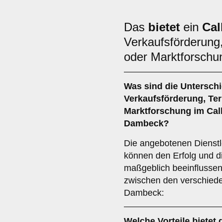
Das
bietet
ein
Cal
Verkaufsförderung
oder Marktforsch
Was sind die Untersch
Verkaufsförderung
,
Te
Marktforschung
im Call
Dambeck?
Die angebotenen Dienstl
können den Erfolg und d
maßgeblich beeinflussen.
zwischen den verschied
Dambeck:
Welche Vorteile bietet