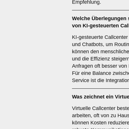
Empfehlung.
Welche Überlegungen s
von
KI-gesteuerten Cal
KI-gesteuerte Callcenter 
und Chatbots, um Routin
können den menschliche
und die Effizienz steige
Anfragen oft besser von
Für eine Balance zwisch
Service ist die Integrati
Was zeichnet ein
Virtu
Virtuelle Callcenter bes
arbeiten, oft von zu Haus
können Kosten reduzieren