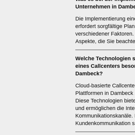
Unternehmen in Damb
Die Implementierung ein
erfordert sorgfältige Pl
verschiedener Faktoren. 
Aspekte, die Sie beachte
Welche
Technologien
s
eines Callcenters bes
Dambeck?
Cloud-basierte Callcen
Plattformen in Dambeck 
Diese Technologien bieten
und ermöglichen die Inte
Kommunikationskanäle. F
Kundenkommunikation sin