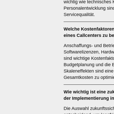
wichtig wie technisches 
Personalentwicklung sin
Servicequalität.
Welche
Kostenfaktore
eines Callcenters zu b
Anschaffungs- und Betrie
Softwarelizenzen, Hardw
sind wichtige Kostenfakto
Budgetplanung und die B
Skaleneffekten sind ein
Gesamtkosten zu optimi
Wie wichtig ist eine
zu
der Implementierung i
Die Auswahl zukunftssich