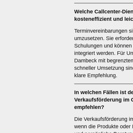
Welche Callcenter-Dien
kosteneffizient und le
Terminvereinbarungen sin
umzusetzen. Sie erforde
Schulungen und können 
integriert werden. Für 
Dambeck mit begrenzte
schneller Umsetzung sin
klare Empfehlung.
In welchen Fällen ist d
Verkaufsförderung
im C
empfehlen?
Die Verkaufsförderung im 
wenn die Produkte oder 