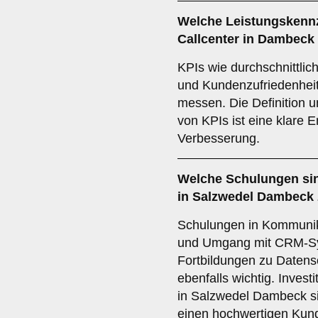
Welche
Leistungskennz
Callcenter in Dambeck 
KPIs wie durchschnittlic
und Kundenzufriedenheit
messen. Die Definition
von KPIs ist eine klare E
Verbesserung.
Welche
Schulungen
sin
in Salzwedel Dambeck
Schulungen in Kommunik
und Umgang mit CRM-Sys
Fortbildungen zu Datens
ebenfalls wichtig. Investi
in Salzwedel Dambeck si
einen hochwertigen Kun