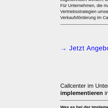
Für Unternehmen, die m
Vertriebsstrategien umse
Verkaufsförderung im Ca
→ Jetzt Angebo
Callcenter im Unt
implementieren
i
Was es bei der
Impleme