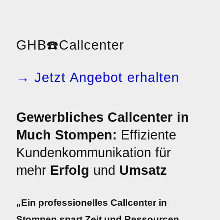
GHB
☎️
Callcenter
→ Jetzt Angebot erhalten
Gewerbliches Callcenter in
Much Stompen:
Effiziente
Kundenkommunikation für
mehr
Erfolg
und
Umsatz
„Ein professionelles Callcenter in
Stompen spart Zeit und Ressourcen.