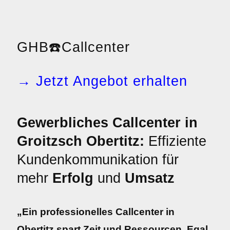
GHB
☎️
Callcenter
→ Jetzt Angebot erhalten
Gewerbliches Callcenter in
Groitzsch Obertitz:
Effiziente
Kundenkommunikation für
mehr
Erfolg
und
Umsatz
„Ein professionelles Callcenter in
Obertitz spart Zeit und Ressourcen. Egal