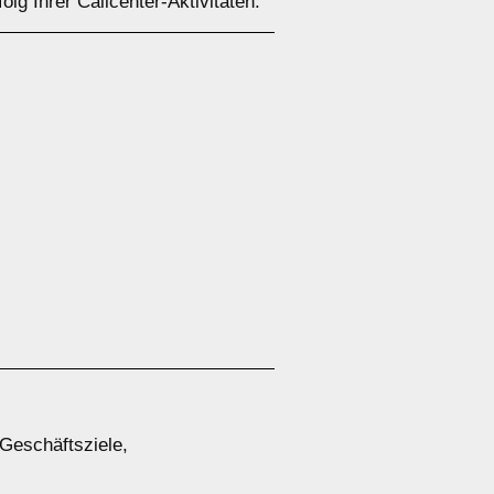
olg Ihrer Callcenter-Aktivitäten.
 Geschäftsziele,