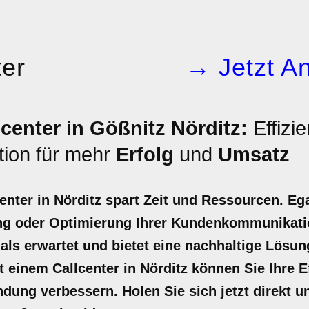
ter
→ Jetzt An
center in Gößnitz Nörditz:
Effizie
ion für mehr
Erfolg
und
Umsatz
center in Nörditz spart Zeit und Ressourcen. Eg
g oder Optimierung Ihrer Kundenkommunikatio
 als erwartet und bietet eine nachhaltige Lösun
einem Callcenter in Nörditz können Sie Ihre Ef
dung verbessern. Holen Sie sich jetzt direkt un