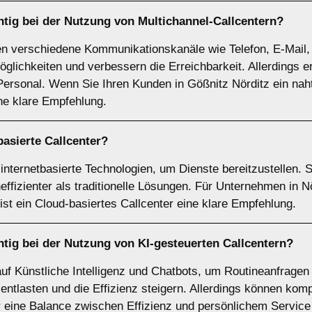
htig bei der Nutzung von
Multichannel-Callcentern
?
ren verschiedene Kommunikationskanäle wie Telefon, E-Mail,
ichkeiten und verbessern die Erreichbarkeit. Allerdings erfo
 Personal. Wenn Sie Ihren Kunden in Gößnitz Nörditz ein nah
ine klare Empfehlung.
asierte Callcenter
?
nternetbasierte Technologien, um Dienste bereitzustellen. Sie
neffizienter als traditionelle Lösungen. Für Unternehmen in 
t ein Cloud-basiertes Callcenter eine klare Empfehlung.
htig bei der Nutzung von
KI-gesteuerten Callcentern
?
auf Künstliche Intelligenz und Chatbots, um Routineanfragen
entlasten und die Effizienz steigern. Allerdings können kom
eine Balance zwischen Effizienz und persönlichem Service is