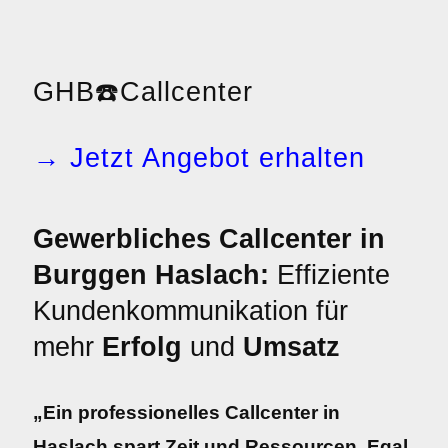
GHB
☎️
Callcenter
→ Jetzt Angebot erhalten
Gewerbliches Callcenter in
Burggen Haslach:
Effiziente
Kundenkommunikation für
mehr
Erfolg
und
Umsatz
„Ein professionelles Callcenter in
Haslach spart Zeit und Ressourcen. Egal